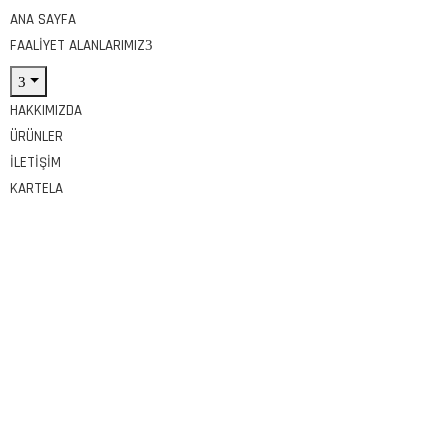
ANA SAYFA
FAALIYET ALANLARIMIZ
HAKKIMIZDA
ÜRÜNLER
İLETIŞIM
KARTELA
Etiket:
#FiberBetonSivasİnşaat