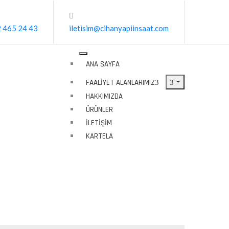
 465 24 43
iletisim@cihanyapiinsaat.com
ANA SAYFA
FAALIYET ALANLARIMIZ
HAKKIMIZDA
ÜRÜNLER
İLETIŞIM
KARTELA