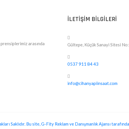
ILETIŞIM BILGILERI
l prensiplerimiz arasında
Gültepe, Küçük Sanayi Sitesi N
0537 911 84 43
info@cihanyapiinsaat.com
arı Saklıdır. Bu site, G-Fity Reklam ve Danışmanlık Ajansı tarafından 