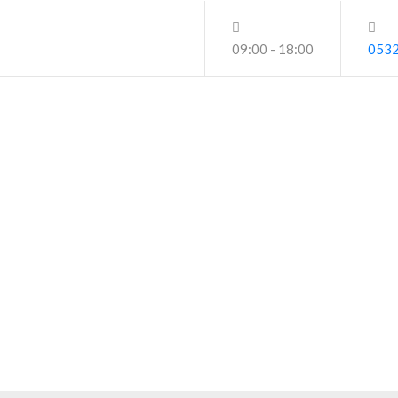
09:00 - 18:00
0532
Etiket:
#MacroFiberUygulaması