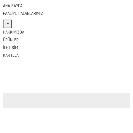
ANA SAYFA
FAALIYET ALANLARIMIZ
HAKKIMIZDA
ÜRÜNLER
İLETIŞIM
KARTELA
Etiket:
#MicroMeshÇözümleri