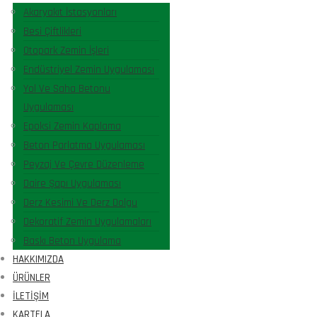
Akaryakıt İstasyonları
Besi Çiftlikleri
Otopark Zemin İşleri
Endüstriyel Zemin Uygulaması
Yol Ve Saha Betonu
Uygulaması
Epoksi Zemin Kaplama
Beton Parlatma Uygulaması
Peyzaj Ve Çevre Düzenleme
Daire Şapı Uygulaması
Derz Kesimi Ve Derz Dolgu
Dekoratif Zemin Uygulamaları
Baskı Beton Uygulama
HAKKIMIZDA
ÜRÜNLER
İLETIŞIM
KARTELA