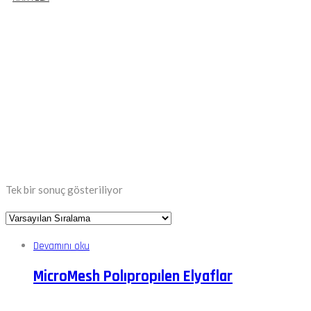
Etiket:
#MicroMeshİnşaat
Tek bir sonuç gösteriliyor
Devamını oku
MicroMesh Polıpropılen Elyaflar