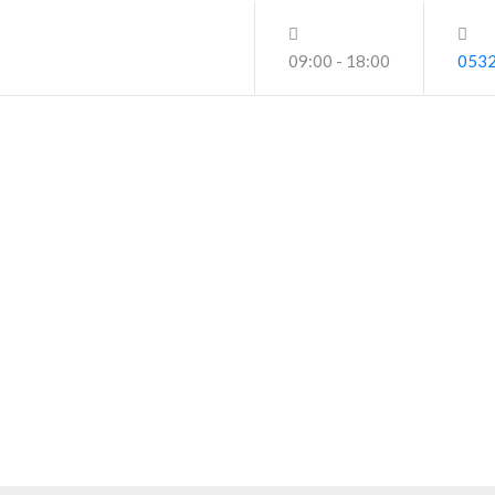
09:00 - 18:00
0532
Etiket:
#SivasMacroFiberDökümü