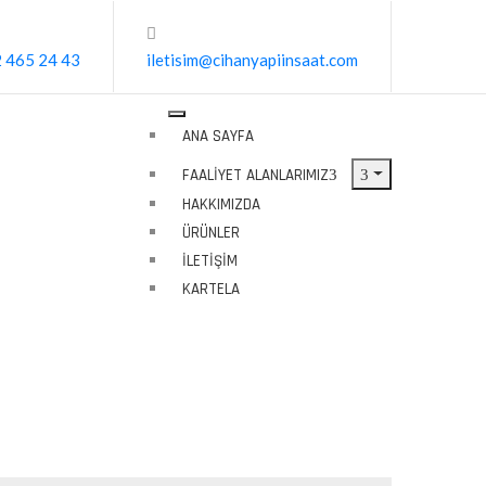
 465 24 43
iletisim@cihanyapiinsaat.com
ANA SAYFA
FAALIYET ALANLARIMIZ
HAKKIMIZDA
ÜRÜNLER
İLETIŞIM
KARTELA