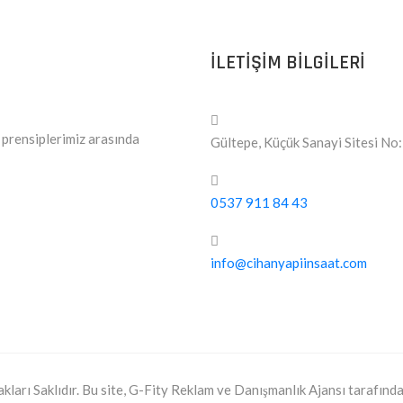
ILETIŞIM BILGILERI
l prensiplerimiz arasında
Gültepe, Küçük Sanayi Sitesi N
0537 911 84 43
info@cihanyapiinsaat.com
arı Saklıdır. Bu site, G-Fity Reklam ve Danışmanlık Ajansı tarafından 