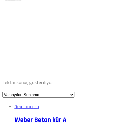
Etiket:
#SivasWeberBetonKürA
Tek bir sonuç gösteriliyor
Devamını oku
Weber Beton kür A