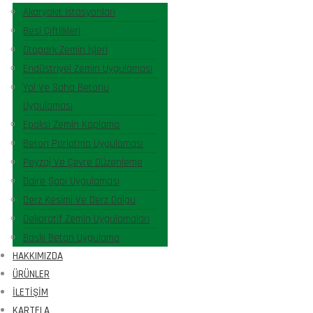
Akaryakıt İstasyonları
Besi Çiftlikleri
Otopark Zemin İşleri
Endüstriyel Zemin Uygulaması
Yol Ve Saha Betonu
Uygulaması
Epoksi Zemin Kaplama
Beton Parlatma Uygulaması
Peyzaj Ve Çevre Düzenleme
Daire Şapı Uygulaması
Derz Kesimi Ve Derz Dolgu
Dekoratif Zemin Uygulamaları
Baskı Beton Uygulama
HAKKIMIZDA
ÜRÜNLER
İLETIŞIM
KARTELA