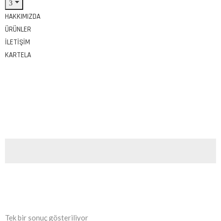
HAKKIMIZDA
ÜRÜNLER
İLETIŞIM
KARTELA
Etiket:
#SivasWeberKürAÇözümleri
Tek bir sonuç gösteriliyor