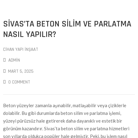
SIVAS’TA BETON SILIM VE PARLATMA
NASIL YAPILIR?
CIHAN YAPI İNŞAAT
ADMIN
MART 5, 2025
0 COMMENT
Beton yüzeyler zamanla aşınabilir, matlaşabilir veya çiziklerle
dolabilir. Bu gibi durumlarda beton silim ve parlatma işlemi,
yüzeyi pürüzsüz hale getirerek daha dayanıklı ve estetik bir
görünüm kazandırır. Sivas’ta beton silim ve parlatma hizmetleri
son yıllarda oldukça popüler hale gelmiştir. Peki, bu işlem nasıl