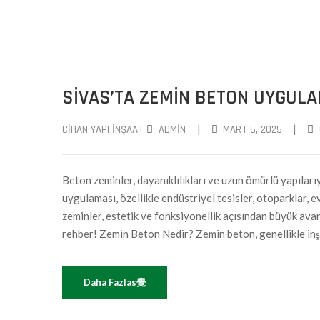
SIVAS’TA ZEMIN BETON UYGULA
|
|
CIHAN YAPI İNŞAAT
ADMIN
MART 5, 2025
Beton zeminler, dayanıklılıkları ve uzun ömürlü yapıları
uygulaması, özellikle endüstriyel tesisler, otoparklar, 
zeminler, estetik ve fonksiyonellik açısından büyük avant
rehber! Zemin Beton Nedir? Zemin beton, genellikle inşa
Daha Fazlas覺