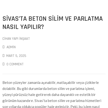
SIVAS’TA BETON SILIM VE PARLATMA
NASIL YAPILIR?
CIHAN YAPI İNŞAAT
ADMIN
MART 5, 2025
0 COMMENT
Beton yüzeyler zamanla aşınabilir, matlaşabilir veya çiziklerle
dolabilir. Bu gibi durumlarda beton silim ve parlatma işlemi,
yüzeyi pürüzsüz hale getirerek daha dayanıklı ve estetik bir
görünüm kazandırır. Sivas’ta beton silim ve parlatma hizmetleri
son yıllarda oldukça popüler hale gelmiştir. Peki, bu işlem nasıl