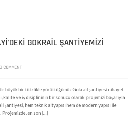
I’DEKI GOKRAIL ŞANTIYEMIZI
0 COMMENT
r büyük bir titizlikle yürüttüğümüz Gokrail şantiyesi nihayet
kalite ve iş disiplininin bir sonucu olarak, projemizi başarıyla
il şantiyesi, hem teknik altyapısı hem de modern yapısı ile
. Projemizde, en son […]