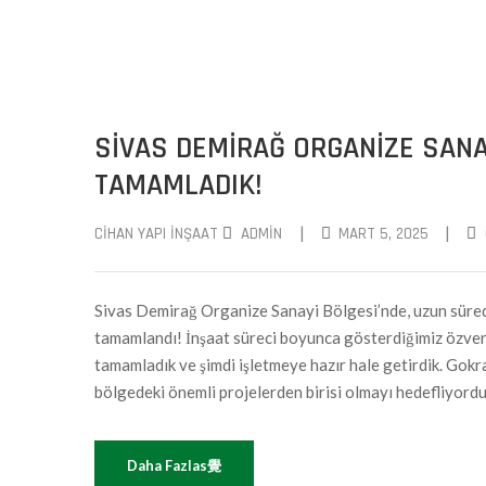
SIVAS DEMIRAĞ ORGANIZE SANAY
TAMAMLADIK!
|
|
CIHAN YAPI İNŞAAT
ADMIN
MART 5, 2025
Sivas Demirağ Organize Sanayi Bölgesi’nde, uzun süredi
tamamlandı! İnşaat süreci boyunca gösterdiğimiz özveri, 
tamamladık ve şimdi işletmeye hazır hale getirdik. Gokra
bölgedeki önemli projelerden birisi olmayı hedefliyordu
Daha Fazlas覺