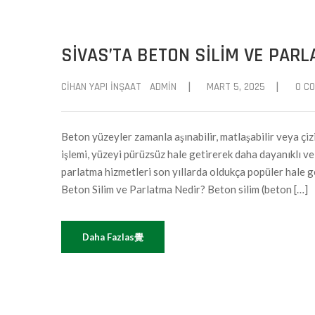
SIVAS’TA BETON SILIM VE PARL
|
|
CIHAN YAPI İNŞAAT
ADMIN
MART 5, 2025
0 C
Beton yüzeyler zamanla aşınabilir, matlaşabilir veya çiz
işlemi, yüzeyi pürüzsüz hale getirerek daha dayanıklı ve
parlatma hizmetleri son yıllarda oldukça popüler hale gel
Beton Silim ve Parlatma Nedir? Beton silim (beton […]
Daha Fazlas覺