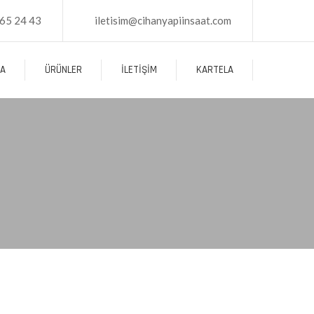
65 24 43
iletisim@cihanyapiinsaat.com
DA
ÜRÜNLER
İLETIŞIM
KARTELA