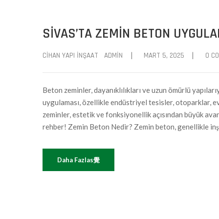
SIVAS’TA ZEMIN BETON UYGULA
|
|
CIHAN YAPI İNŞAAT
ADMIN
MART 5, 2025
0 C
Beton zeminler, dayanıklılıkları ve uzun ömürlü yapıları
uygulaması, özellikle endüstriyel tesisler, otoparklar, 
zeminler, estetik ve fonksiyonellik açısından büyük avant
rehber! Zemin Beton Nedir? Zemin beton, genellikle inşa
Daha Fazlas覺