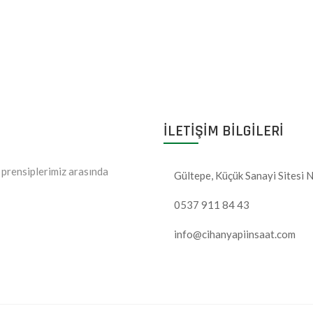
ILETIŞIM BILGILERI
l prensiplerimiz arasında
Gültepe, Küçük Sanayi Sitesi
0537 911 84 43
info@cihanyapiinsaat.com