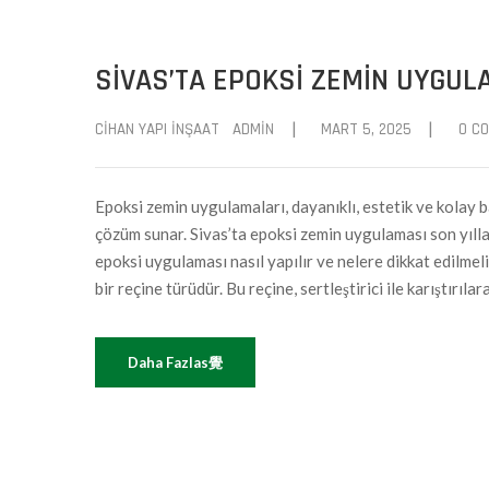
SIVAS’TA EPOKSI ZEMIN UYGULA
|
|
CIHAN YAPI İNŞAAT
ADMIN
MART 5, 2025
0 C
Epoksi zemin uygulamaları, dayanıklı, estetik ve kolay b
çözüm sunar. Sivas’ta epoksi zemin uygulaması son yılla
epoksi uygulaması nasıl yapılır ve nelere dikkat edilmeli
bir reçine türüdür. Bu reçine, sertleştirici ile karıştırıla
Daha Fazlas覺