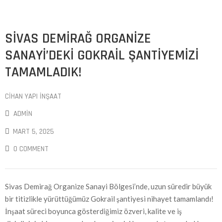
SIVAS DEMIRAĞ ORGANIZE
SANAYI’DEKI GOKRAIL ŞANTIYEMIZI
TAMAMLADIK!
CIHAN YAPI İNŞAAT
ADMIN
MART 5, 2025
0 COMMENT
Sivas Demirağ Organize Sanayi Bölgesi’nde, uzun süredir büyük
bir titizlikle yürüttüğümüz Gokrail şantiyesi nihayet tamamlandı!
İnşaat süreci boyunca gösterdiğimiz özveri, kalite ve iş