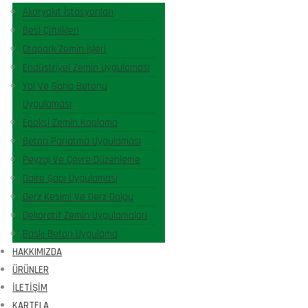
Akaryakıt İstasyonları
Besi Çiftlikleri
Otopark Zemin İşleri
Endüstriyel Zemin Uygulaması
Yol Ve Saha Betonu
Uygulaması
Epoksi Zemin Kaplama
Beton Parlatma Uygulaması
Peyzaj Ve Çevre Düzenleme
Daire Şapı Uygulaması
Derz Kesimi Ve Derz Dolgu
Dekoratif Zemin Uygulamaları
Baskı Beton Uygulama
HAKKIMIZDA
ÜRÜNLER
İLETIŞIM
KARTELA