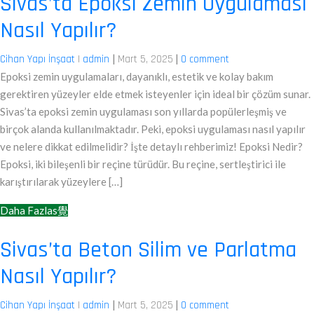
Sivas’ta Epoksi Zemin Uygulaması
Nasıl Yapılır?
|
|
Cihan Yapı İnşaat
|
admin
Mart 5, 2025
0 comment
Epoksi zemin uygulamaları, dayanıklı, estetik ve kolay bakım
gerektiren yüzeyler elde etmek isteyenler için ideal bir çözüm sunar.
Sivas’ta epoksi zemin uygulaması son yıllarda popülerleşmiş ve
birçok alanda kullanılmaktadır. Peki, epoksi uygulaması nasıl yapılır
ve nelere dikkat edilmelidir? İşte detaylı rehberimiz! Epoksi Nedir?
Epoksi, iki bileşenli bir reçine türüdür. Bu reçine, sertleştirici ile
karıştırılarak yüzeylere […]
Daha Fazlas覺
Sivas’ta Beton Silim ve Parlatma
Nasıl Yapılır?
|
|
Cihan Yapı İnşaat
|
admin
Mart 5, 2025
0 comment