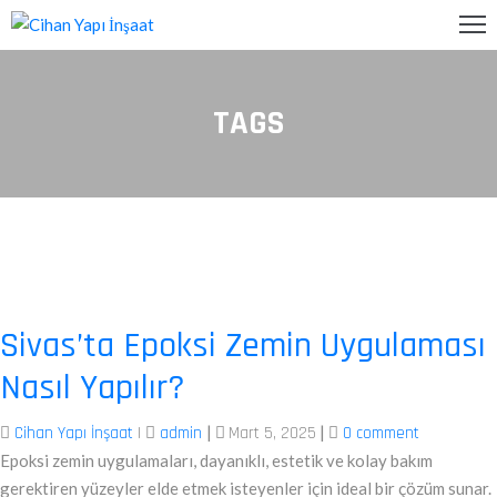
NA
TAGS
AYFA
ALIYET
ANLARIMIZ
KKIMIZDA
RÜNLER
Sivas’ta Epoksi Zemin Uygulaması
ETIŞIM
Nasıl Yapılır?
ARTELA
|
|
Cihan Yapı İnşaat
|
admin
Mart 5, 2025
0 comment
Epoksi zemin uygulamaları, dayanıklı, estetik ve kolay bakım
gerektiren yüzeyler elde etmek isteyenler için ideal bir çözüm sunar.